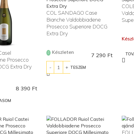
COLE
COL SANDAGO Case
Vald
Bianche Valdobbiadene
Supe
Prosecco Superiore DOCG
Extra Dry
Készl
Készleten
Casel
TOV
7 290
Ft
ne Prosecco
OCG Extra Dry
KOSÁRBA TESZEM
8 390
Ft
VASOM
FOLL