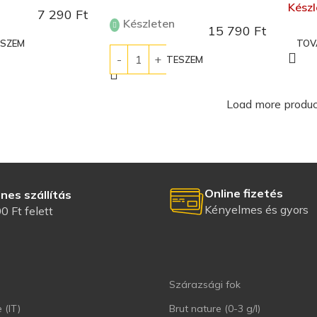
Készl
7 290
Ft
Készleten
15 790
Ft
ESZEM
TOV
KOSÁRBA TESZEM
Load more produc
Online fizetés
nes szállítás
Kényelmes és gyors
0 Ft felett
Szárazsági fok
 (IT)
Brut nature (0-3 g/l)