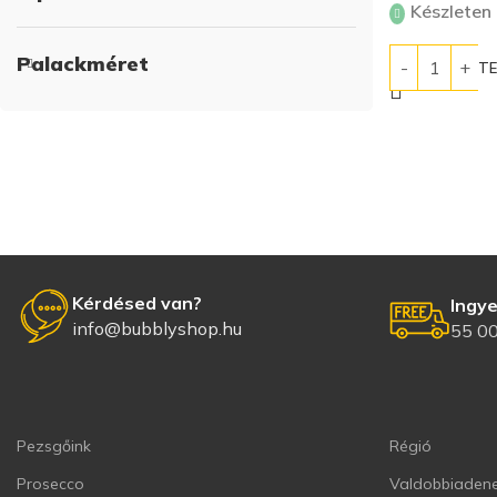
Készleten
Palackméret
KOSÁRBA T
Kérdésed van?
Ingye
info@bubblyshop.hu
55 00
Pezsgőink
Régió
Prosecco
Valdobbiadene