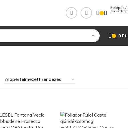
 Belépés / 
0
Ft
FOLLADOR Ruiol Castei