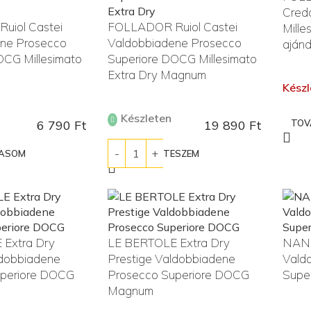
Cred
uiol Castei
FOLLADOR Ruiol Castei
Mille
ne Prosecco
Valdobbiadene Prosecco
aján
OCG Millesimato
Superiore DOCG Millesimato
Extra Dry Magnum
Készl
Készleten
6 790
Ft
19 890
Ft
TOV
VASOM
KOSÁRBA TESZEM
Extra Dry
LE BERTOLE Extra Dry
NANI
ldobbiadene
Prestige Valdobbiadene
Vald
uperiore DOCG
Prosecco Superiore DOCG
Supe
Magnum