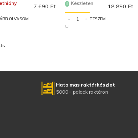
ethiány
Készleten
7 690
Ft
18 890
Ft
ÁBB OLVASOM
KOSÁRBA TESZEM
ts
Hatalmas raktárkészlet
5000+ palack raktáron