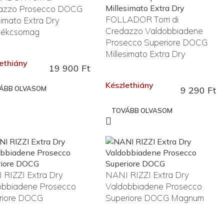
azzo Prosecco DOCG
FOLLADOR Torri di
simato Extra Dry
Credazzo Valdobbiadene
dékcsomag
Prosecco Superiore DOCG
Millesimato Extra Dry
ethiány
19 900
Ft
Készlethiány
ÁBB OLVASOM
9 290
Ft
TOVÁBB OLVASOM
 RIZZI Extra Dry
NANI RIZZI Extra Dry
obbiadene Prosecco
Valdobbiadene Prosecco
riore DOCG
Superiore DOCG Magnum