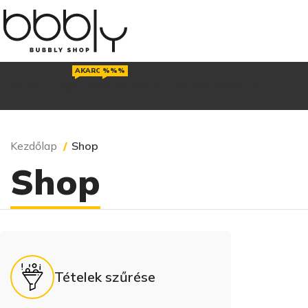
AKAROD
%%%
Főoldal
Pezsgőink
Akció
Borászatok
Prosecco
Rólunk
Kezdőlap
Shop
Shop
Tételek szűrése