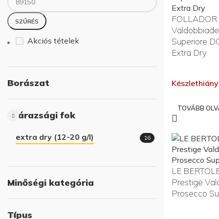
Min ár
Max ár
FOLLADOR R
SZŰRÉS
Valdobbiade
Akciós tételek
Superiore D
Extra Dry
Borászat
Készlethiány
TOVÁBB OL
Szárazsági fok
extra dry (12-20 g/l)
16
LE BERTOLE 
Minőségi kategória
Prestige Va
Prosecco S
Típus