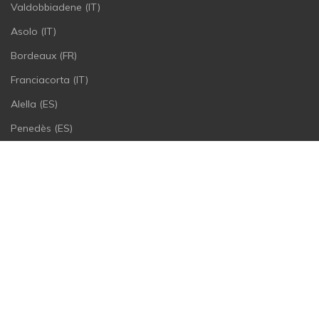
Valdobbiadene (IT)
Asolo (IT)
Bordeaux (FR)
Franciacorta (IT)
Alella (ES)
Penedès (ES)
Szárazsági fok
Brut nature (0-3 g/l)
Extra brut (0-6 g/l)
Brut (0-15 g/l)
Extra dry (12-20 g/l)
Dry (17-35 g/l)