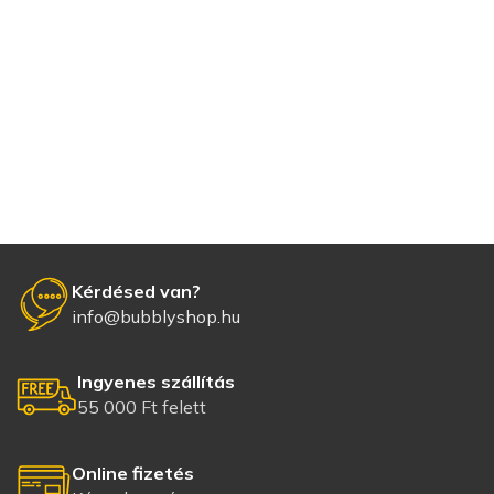
Kérdésed van?
info@bubblyshop.hu
Ingyenes szállítás
55 000 Ft felett
Online fizetés