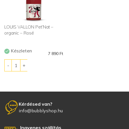
LOUIS VALLON Pet’Nat –
organic – Rosé
Készleten
7 890
Ft
Kérdésed van?
info@bubblyshop.hu
Ingyenes szállítás