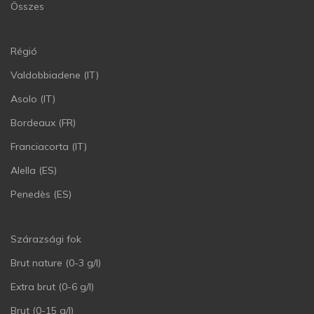
Összes
Régió
Valdobbiadene (IT)
Asolo (IT)
Bordeaux (FR)
Franciacorta (IT)
Alella (ES)
Penedès (ES)
Szárazsági fok
Brut nature (0-3 g/l)
Extra brut (0-6 g/l)
Brut (0-15 g/l)