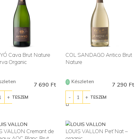
YÓ Cava Brut Nature
COL SANDAGO Antico Brut
rva Organic
Nature
szleten
Készleten
7 690
Ft
7 290
Ft
ÁRBA TESZEM
KOSÁRBA TESZEM
S VALLON Cremant de
LOUIS VALLON Pet’Nat –
eaux AOC Blanc Brut
organic