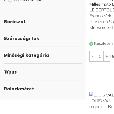
LE BERTOLE 
Franco Vald
Borászat
Prosecco S
Millesimato 
Szárazsági fok
Készleten
Minőségi kategória
KOSÁRBA T
Típus
Palackméret
LOUIS VALL
organic – Ro