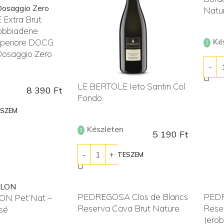
Natu
Extra Brut
obbiadene
Ké
uperiore DOCG
Dosaggio Zero
KOS
LE BERTOLE Ieto Santin Col
8 390
Ft
Fondo
ESZEM
Készleten
5 190
Ft
KOSÁRBA TESZEM
PEDREGOSA Clos de Blancs
PEDR
ON Pet’Nat –
Reserva Cava Brut Nature
Rese
sé
Jero