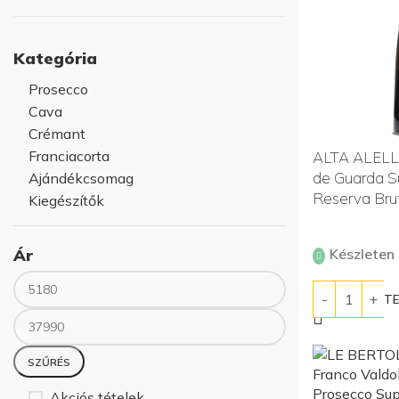
Kategória
Prosecco
Cava
Crémant
Franciacorta
ALTA ALELL
de Guarda S
Ajándékcsomag
Reserva Bru
Kiegészítők
Ár
Készleten
KOSÁRBA T
Min ár
Max ár
SZŰRÉS
Akciós tételek