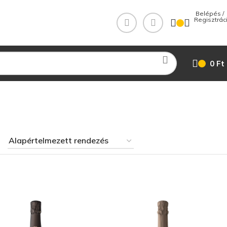
 Belépés / 
0
Ft