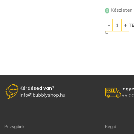
Készleten
KOSÁRBA T
Kérdésed van?
Ingye
info@bubblyshop.hu
55 00
Pezsgőink
Régió