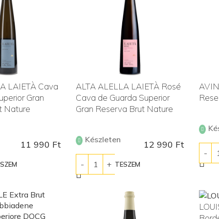
A LAIETÀ Cava
ALTA ALELLA LAIETÀ Rosé
AVIN
uperior Gran
Cava de Guarda Superior
Rese
t Nature
Gran Reserva Brut Nature
Ké
Készleten
11 990
Ft
12 990
Ft
KOS
ESZEM
KOSÁRBA TESZEM
LOUI
Bord