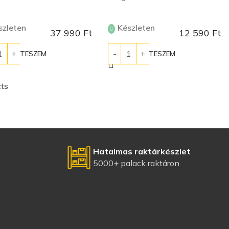
szleten
Készleten
37 990
Ft
12 590
Ft
ÁRBA TESZEM
KOSÁRBA TESZEM
ts
Hatalmas raktárkészlet
5000+ palack raktáron