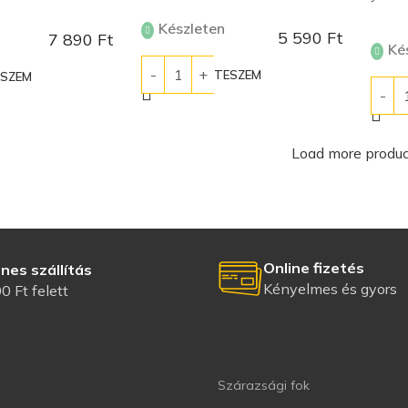
Készleten
5 590
Ft
7 890
Ft
Ké
KOSÁRBA TESZEM
ESZEM
KOS
Load more produc
Online fizetés
nes szállítás
Kényelmes és gyors
0 Ft felett
Szárazsági fok