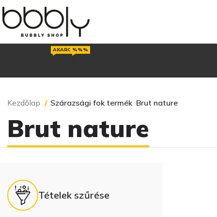
AKAROD
%%%
Főoldal
Pezsgőink
Akció
Borászatok
Prosecco
Rólunk
Kezdőlap
Szárazsági fok termék
Brut nature
Brut nature
Tételek szűrése