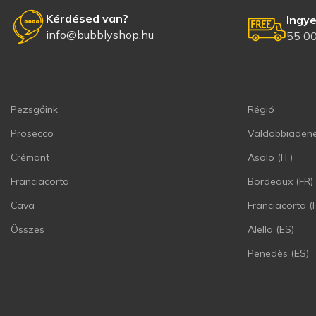
Kérdésed van?
Ingye
info@bubblyshop.hu
55 00
Pezsgőink
Régió
Prosecco
Valdobbiadene
Crémant
Asolo (IT)
Franciacorta
Bordeaux (FR)
Cava
Franciacorta (I
Összes
Alella (ES)
Penedès (ES)