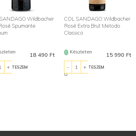
SANDAGO Wildbacher
COL SANDAGO Wildbacher
 Rosé Spumante
Rosé Extra Brut Metodo
num
Classico
szleten
Készleten
18 490
Ft
15 990
Ft
ÁRBA TESZEM
KOSÁRBA TESZEM