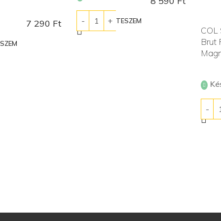
8 590
Ft
KOSÁRBA TESZEM
7 290
Ft
COL 
Brut
ESZEM
Mag
Ké
KOS