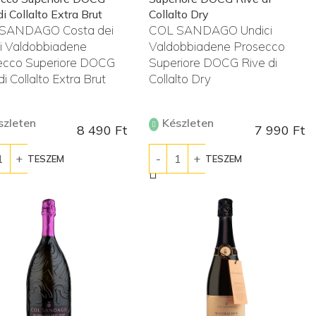
SANDAGO Costa dei
COL SANDAGO Undici
i Valdobbiadene
Valdobbiadene Prosecco
ecco Superiore DOCG
Superiore DOCG Rive di
di Collalto Extra Brut
Collalto Dry
szleten
Készleten
8 490
Ft
7 990
Ft
ÁRBA TESZEM
KOSÁRBA TESZEM