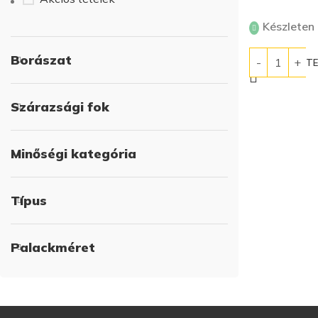
Készleten
Borászat
KOSÁRBA T
Szárazsági fok
Minőségi kategória
Típus
Palackméret