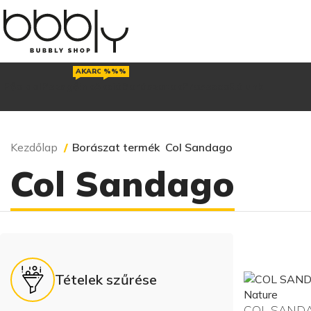
AKAROD
%%%
Főoldal
Pezsgőink
Akció
Borászatok
Prosecco
Rólunk
Kezdőlap
Borászat termék
Col Sandago
Col Sandago
Tételek szűrése
COL SANDAG