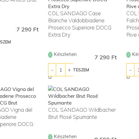
COL SANDAGO Case
COL 
Bianche Valdobbiadene
Falch
Prosecco Superiore DOCG
Pros
7 290
Ft
Extra Dry
Rive 
ESZEM
Készleten
Ké
7 290
Ft
KOSÁRBA TESZEM
KOS
O Vigna del
COL SANDAGO Wildbacher
biadene
Brut Rosé Spumante
uperiore DOCG
Készleten