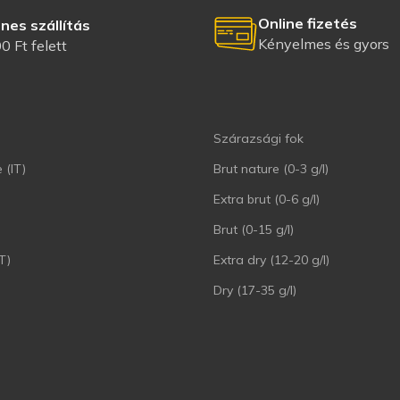
Online fizetés
nes szállítás
Kényelmes és gyors
0 Ft felett
Szárazsági fok
 (IT)
Brut nature (0-3 g/l)
Extra brut (0-6 g/l)
Brut (0-15 g/l)
T)
Extra dry (12-20 g/l)
Dry (17-35 g/l)