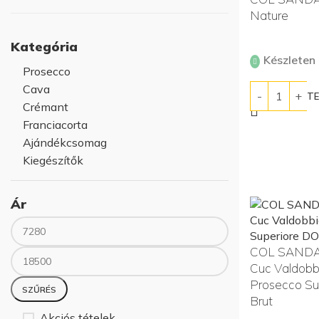
Nature
Kategória
Készleten
Prosecco
Cava
KOSÁRBA T
Crémant
Franciacorta
Ajándékcsomag
Kiegészítők
Ár
COL SANDAG
Min ár
Max ár
Cuc Valdob
Prosecco S
SZŰRÉS
Brut
Akciós tételek