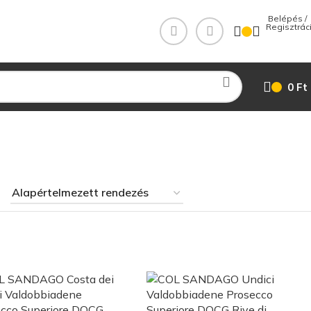
 Belépés / 
0
Ft