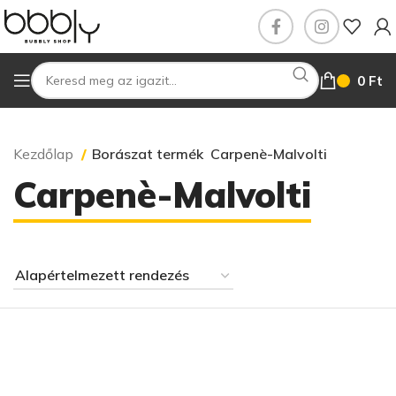
0
Ft
Kezdőlap
Borászat termék
Carpenè-Malvolti
Carpenè-Malvolti