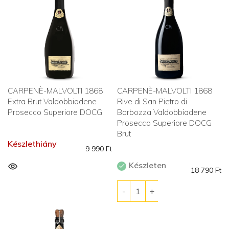
CARPENÈ-MALVOLTI 1868
CARPENÈ-MALVOLTI 1868
Extra Brut Valdobbiadene
Rive di San Pietro di
Prosecco Superiore DOCG
Barbozza Valdobbiadene
Prosecco Superiore DOCG
Brut
Készlethiány
9 990
Ft
Készleten
18 790
Ft