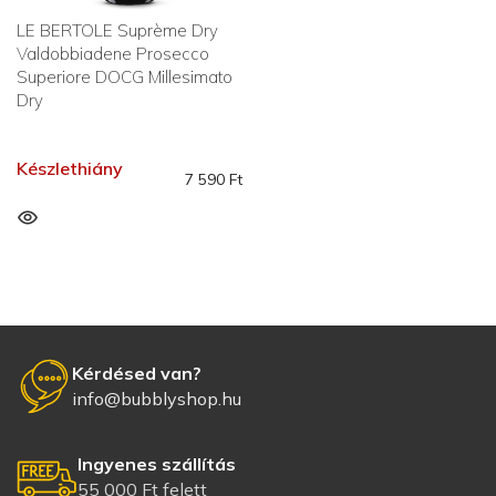
LE BERTOLE Suprème Dry
Valdobbiadene Prosecco
Superiore DOCG Millesimato
Dry
Készlethiány
7 590
Ft
Kérdésed van?
info@bubblyshop.hu
Ingyenes szállítás
55 000 Ft felett