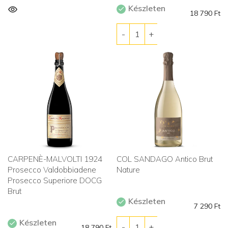
Készleten
18 790
Ft
CARPENÈ-MALVOLTI 1924
COL SANDAGO Antico Brut
Prosecco Valdobbiadene
Nature
Prosecco Superiore DOCG
Brut
Készleten
7 290
Ft
Készleten
18 790
Ft