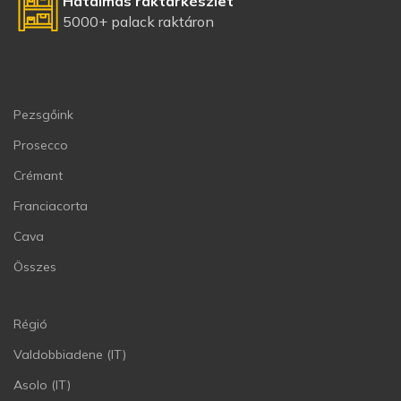
Hatalmas raktárkészlet
5000+ palack raktáron
Pezsgőink
Prosecco
Crémant
Franciacorta
Cava
Összes
Régió
Valdobbiadene (IT)
Asolo (IT)