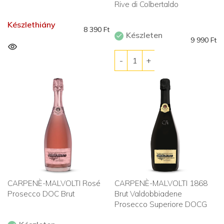
Rive di Colbertaldo
Készlethiány
8 390
Ft
Készleten
9 990
Ft
CARPENÈ-MALVOLTI Rosé
CARPENÈ-MALVOLTI 1868
Prosecco DOC Brut
Brut Valdobbiadene
Prosecco Superiore DOCG