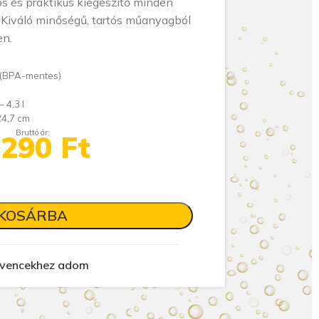
sos és praktikus kiegészítő minden
 Kiváló minőségű, tartós műanyagból
en.
l (BPA-mentes)
 4,3 l
24,7 cm
Bruttó ár:
 290
Ft
KOSÁRBA
vencekhez adom