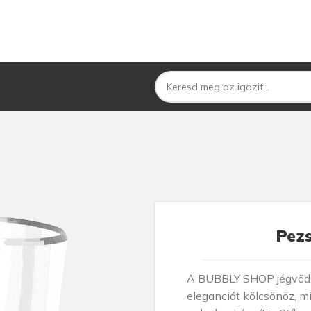
Pez
A BUBBLY SHOP jégvödö
eleganciát kölcsönöz, m