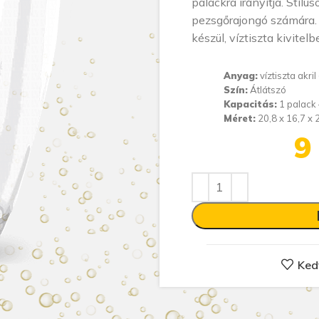
palackra irányítja. Stílu
pezsgőrajongó számára.
készül, víztiszta kivitelb
Anyag:
víztiszta akri
Szín:
Átlátszó
Kapacitás:
1 palack –
Méret:
20,8 x 16,7 x 
9
Ked