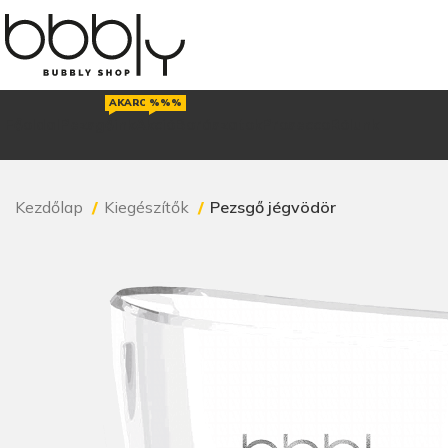
AKAROD
%%%
Főoldal
Pezsgőink
Akció
Borászatok
Prosecco
Rólunk
Kezdőlap
Kiegészítők
Pezsgő jégvödör