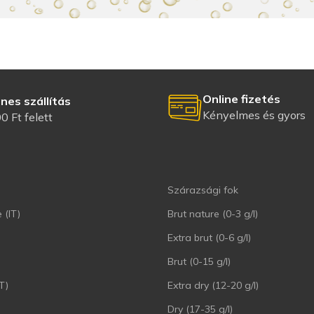
Online fizetés
nes szállítás
Kényelmes és gyors
0 Ft felett
Szárazsági fok
 (IT)
Brut nature (0-3 g/l)
Extra brut (0-6 g/l)
Brut (0-15 g/l)
T)
Extra dry (12-20 g/l)
Dry (17-35 g/l)