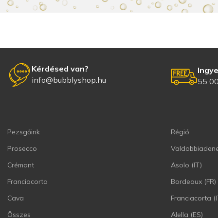
Kérdésed van?
Ingye
info@bubblyshop.hu
55 00
Pezsgőink
Régió
Prosecco
Valdobbiadene
Crémant
Asolo (IT)
Franciacorta
Bordeaux (FR)
Cava
Franciacorta (I
Összes
Alella (ES)