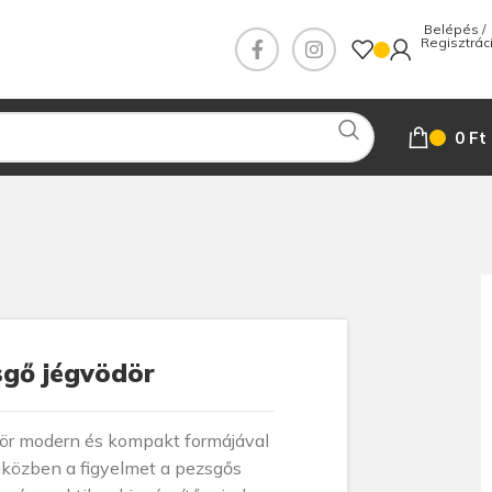
 Belépés / 
0
Ft
sgő jégvödör
r modern és kompakt formájával
iközben a figyelmet a pezsgős